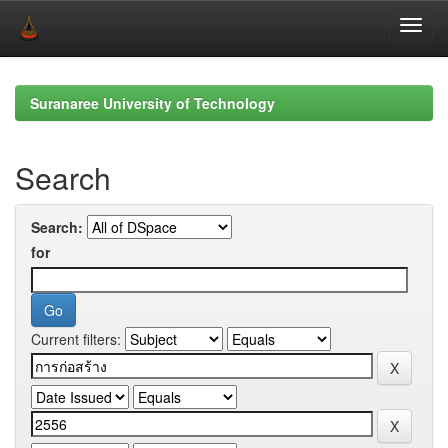
Skip
navigation
Suranaree University of Technology
Search
Search:
for
Current filters: