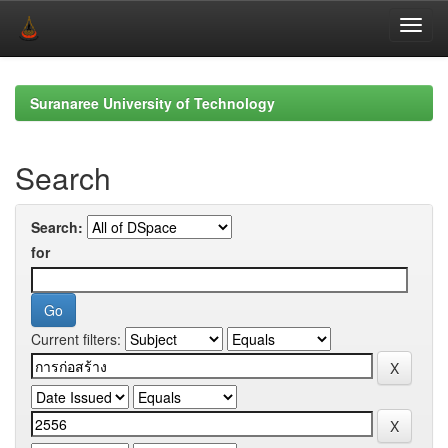
Skip
navigation
Suranaree University of Technology
Search
Search:
for
Current filters: