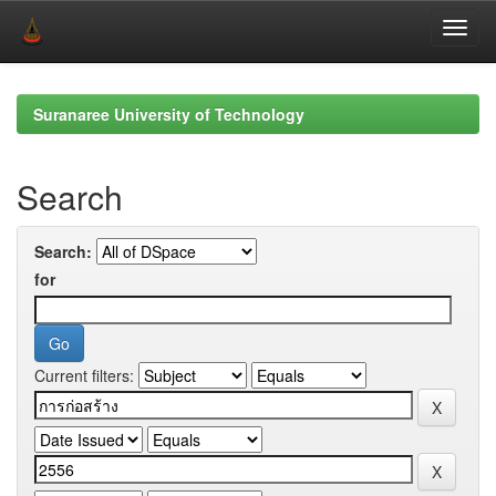
Skip
navigation
Suranaree University of Technology
Search
Search:
for
Current filters: