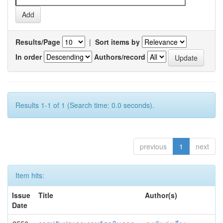
Results/Page
|
Sort items by
In order
Authors/record
Results 1-1 of 1 (Search time: 0.0 seconds).
previous
1
next
Item hits:
Issue
Title
Author(s)
Date