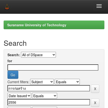
Skip
navigation
Suranaree University of Technology
Search
Search:
for
Current filters: