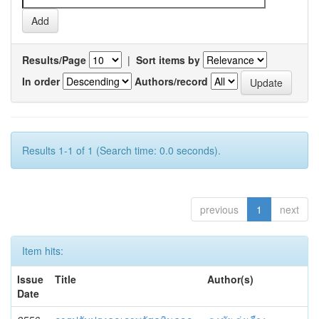
Results/Page
|
Sort items by
In order
Authors/record
Results 1-1 of 1 (Search time: 0.0 seconds).
previous
1
next
Item hits:
Issue
Title
Author(s)
Date