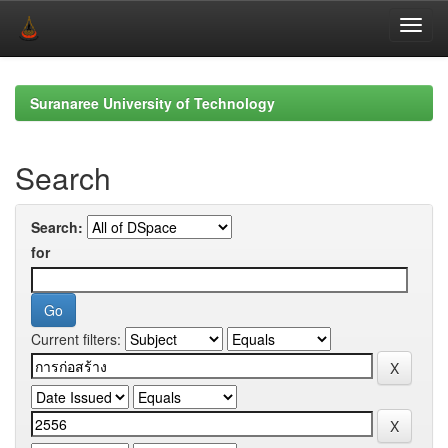
Skip
navigation
Suranaree University of Technology
Search
Search:
for
Current filters: