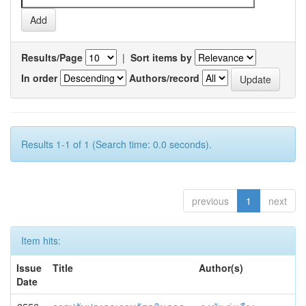
Results/Page
|
Sort items by
In order
Authors/record
Results 1-1 of 1 (Search time: 0.0 seconds).
previous
1
next
Item hits:
Issue
Title
Author(s)
Date