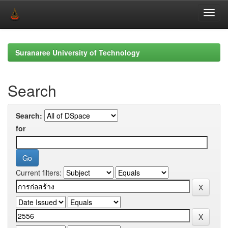
Skip
navigation
Suranaree University of Technology
Search
Search:
for
Current filters: