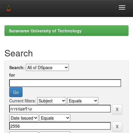
Skip
navigation
Suranaree University of Technology
Search
Search:
for
Current filters: