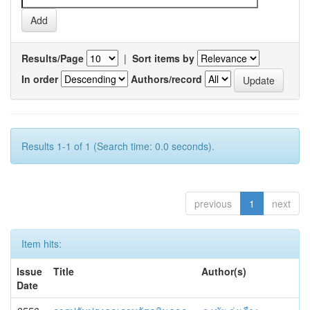
Results/Page
|
Sort items by
In order
Authors/record
Results 1-1 of 1 (Search time: 0.0 seconds).
previous
1
next
Item hits:
Issue
Title
Author(s)
Date