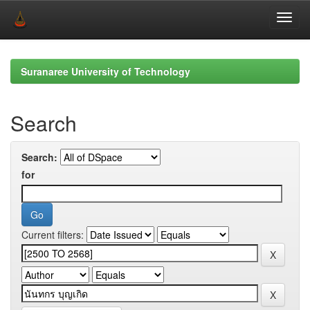
Skip
navigation
Suranaree University of Technology
Search
Search:
for
Current filters: