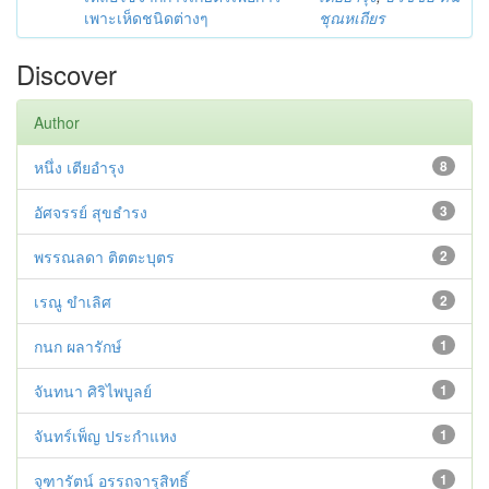
เพาะเห็ดชนิดต่างๆ
ชุณหเถียร
Discover
Author
หนึ่ง เตียอำรุง
8
อัศจรรย์ สุขธำรง
3
พรรณลดา ติตตะบุตร
2
เรณู ขำเลิศ
2
กนก ผลารักษ์
1
จันทนา ศิริไพบูลย์
1
จันทร์เพ็ญ ประกำแหง
1
จุฑารัตน์ อรรถจารุสิทธิ์
1