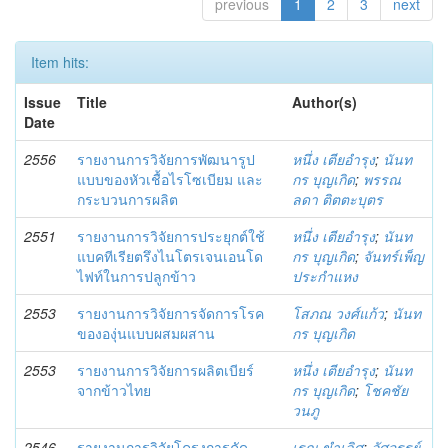
previous
1
2
3
next
Item hits:
Issue
Title
Author(s)
Date
2556
รายงานการวิจัยการพัฒนารูป
หนึ่ง เตียอำรุง
;
นันท
แบบของหัวเชื้อไรโซเบียม และ
กร บุญเกิด
;
พรรณ
กระบวนการผลิต
ลดา ติตตะบุตร
2551
รายงานการวิจัยการประยุกต์ใช้
หนึ่ง เตียอำรุง
;
นันท
แบคทีเรียตรึงไนโตรเจนเอนโด
กร บุญเกิด
;
จันทร์เพ็ญ
ไฟท์ในการปลูกข้าว
ประกำแหง
2553
รายงานการวิจัยการจัดการโรค
โสภณ วงศ์แก้ว
;
นันท
ขององุ่นแบบผสมผสาน
กร บุญเกิด
2553
รายงานการวิจัยการผลิตเบียร์
หนึ่ง เตียอำรุง
;
นันท
จากข้าวไทย
กร บุญเกิด
;
โชคชัย
วนภู
2546
รายงานการวิจัยโครงการคัด
เรณู ขำเลิศ
;
อัศจรรย์