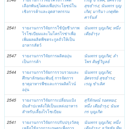
เลือกพันธุไผ่ตงเพื่อประโยชน์ใน
สุขธำรง
;
นันทกร บุญ
เชิงการค้าและอุตสาหกรรม
เกิด
;
มารินา เกตุทัต-
คาร์นส์
2541
รายงานการวิจัยการใช้ปุ๋ยชีวภาพ
นันทกร บุญเกิด
;
หนึ่ง
ไรโซเบียมและไมโครไรซ่าเพื่อ
เตียอำรุง
เพิ่มผลผลิตพืชตระกูลถั่วให้เป็น
อาหารสัตว์
2547
รายงานการวิจัยการผลิตองุ่น
นันทกร บุญเกิด
;
ลำ
เป็นการค้า
ไพร ดิษฐ์วิบูลย์
2544
รายงานการวิจัยการรวบรวมและ
นันทกร บุญเกิด
;
ศึกษาลักษณะพันธุ์ การจัดการ
อัศจรรย์ สุขธำรง
;
ธาตุอาหารพืชและการผลิตไวน์
เรณู ขำเลิศ
องุ่น
2545
รายงานการวิจัยการเปลี่ยนแป้ง
สุรีลักษณ์ รอดทอง
;
มันสำปะหลังให้เป็นแหล่งอาหาร
หนึ่ง เตียอำรุง
;
นันท
สำหรับเลี้ยงไรโซเบียม
กร บุญเกิด
2541
รายงานการวิจัยการปรับปรุงวัสดุ
นันทกร บุญเกิด
;
หนึ่ง
เหลือใช้จากการเกษตรเพื่อการ
เตียอำรุง
;
ธวัชชัย ทีฆ