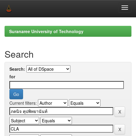
Skip
navigation
Suranaree University of Technology
Search
Search:
for
Current filters: