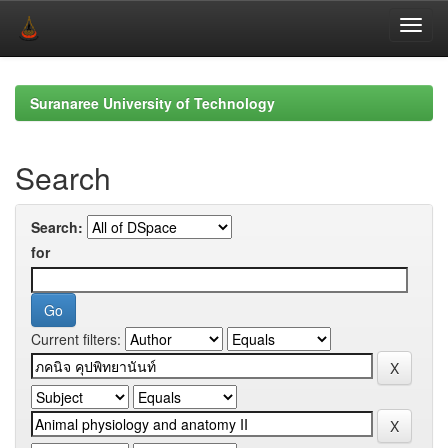
Skip
navigation
Suranaree University of Technology
Search
Search:
for
Current filters: