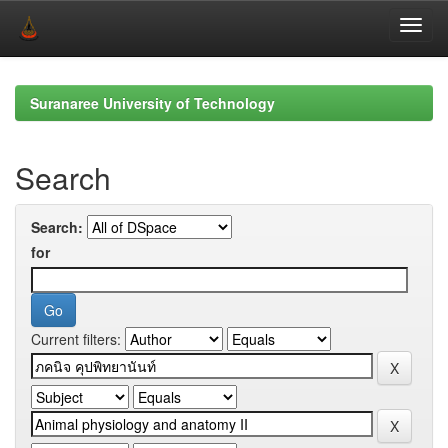
Skip
navigation
Suranaree University of Technology
Search
Search:
for
Current filters: