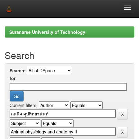
Skip
navigation
Suranaree University of Technology
Search
Search:
for
Current filters: