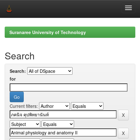
Skip
navigation
Suranaree University of Technology
Search
Search:
for
Current filters: