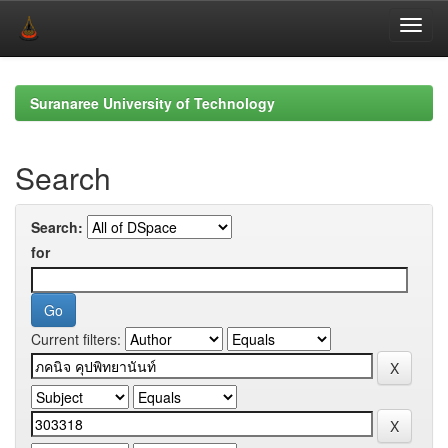
Skip
navigation
Suranaree University of Technology
Search
Search:
for
Current filters: