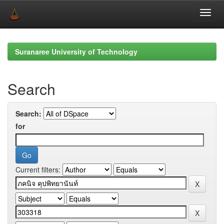
Skip
navigation
Suranaree University of Technology
Search
Search:
for
Current filters: