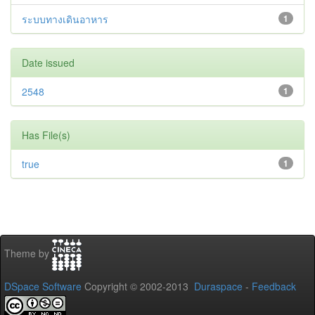
ระบบทางเดินอาหาร
1
Date issued
2548
1
Has File(s)
true
1
Theme by
DSpace Software
Copyright © 2002-2013
Duraspace
-
Feedback