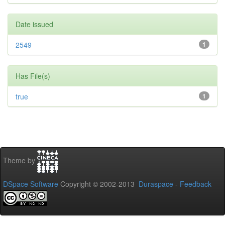
Date issued
2549
1
Has File(s)
true
1
Theme by
DSpace Software
Copyright © 2002-2013
Duraspace
-
Feedback