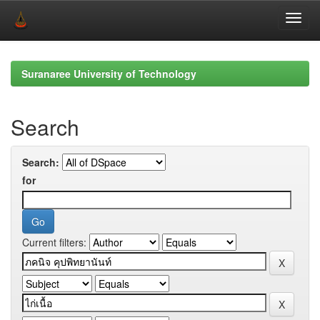
Skip
navigation
Suranaree University of Technology
Search
Search:
for
Current filters: