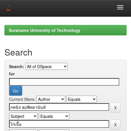
Skip
navigation
Suranaree University of Technology
Search
Search:
for
Current filters: