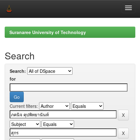
Skip
navigation
Suranaree University of Technology
Search
Search:
for
Current filters: