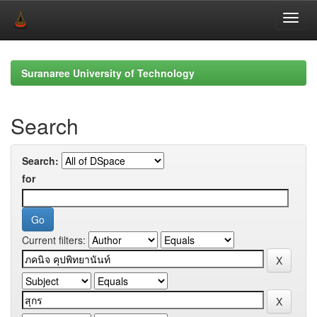
Skip
navigation
Suranaree University of Technology
Search
Search:
for
Current filters: