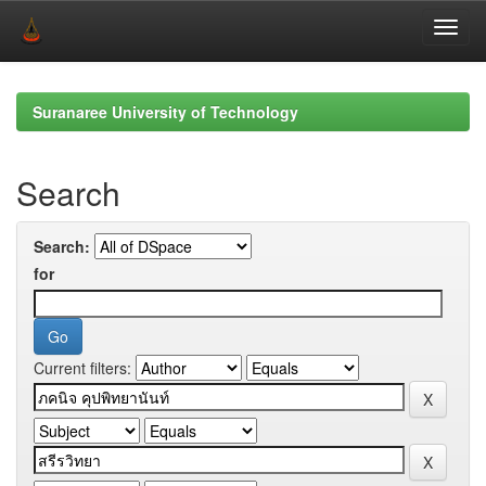
Skip
navigation
Suranaree University of Technology
Search
Search:
for
Current filters: