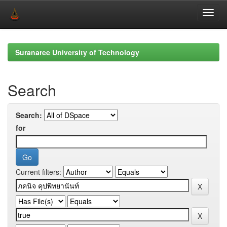
Skip
navigation
Suranaree University of Technology
Search
Search:
for
Current filters: