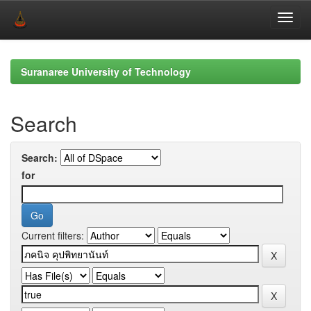
Skip
navigation
Suranaree University of Technology
Search
Search:
for
Current filters: