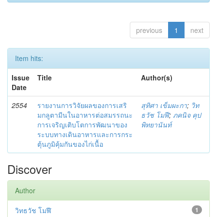
previous
1
next
Item hits:
Issue
Title
Author(s)
Date
2554
รายงานการวิจัยผลของการเสริ
สุทิศา เข็มผะกา
;
วิท
มกลูตามีนในอาหารต่อสมรรถนะ
ธวัช โมฬี
;
ภคนิจ คุป
การเจริญเติบโตการพัฒนาของ
พิทยานันท์
ระบบทางเดินอาหารและการกระ
ตุ้นภูมิคุ้มกันของไก่เนื้อ
Discover
Author
วิทธวัช โมฬี
1