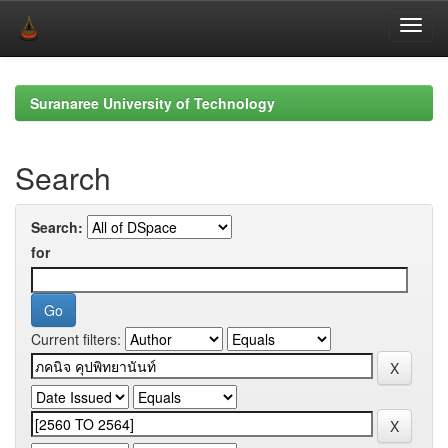
Skip
navigation
Suranaree University of Technology
Search
Search:
for
Current filters: