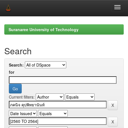
Skip
navigation
Suranaree University of Technology
Search
Search:
for
Current filters: