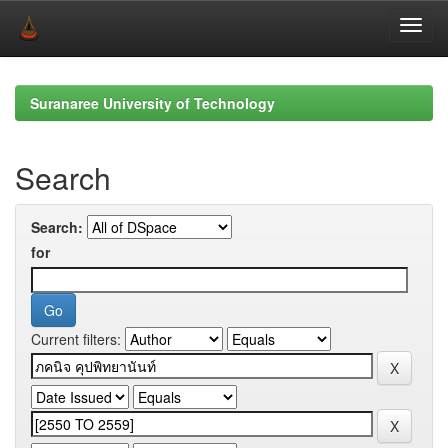
Skip
navigation
Suranaree University of Technology
Search
Search:
for
Current filters: