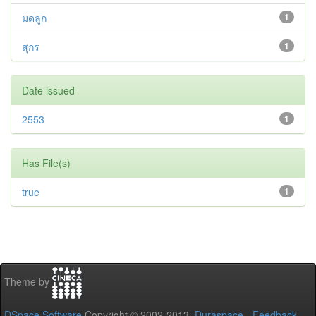
มดลูก
1
สุกร
1
Date issued
2553
1
Has File(s)
true
1
Theme by
DSpace Software
Copyright © 2002-2013
Duraspace
-
Feedback