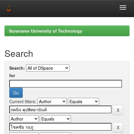
Skip
navigation
Suranaree University of Technology
Search
Search:
for
Current filters: