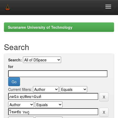
Skip
navigation
Suranaree University of Technology
Search
Search:
for
Current filters: