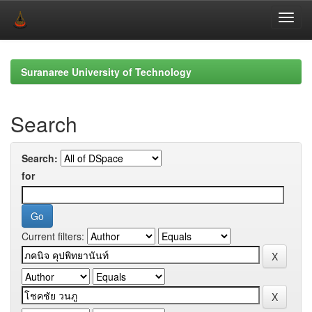
Skip
navigation
Suranaree University of Technology
Search
Search:
for
Current filters: