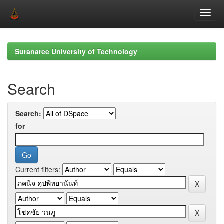
Skip
navigation
Suranaree University of Technology
Search
Search:
for
Current filters: