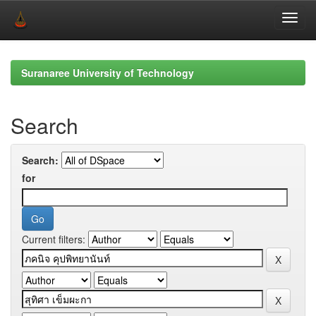
Skip
navigation
Suranaree University of Technology
Search
Search:
for
Current filters: