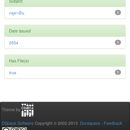
Subject
กลูตามีน
1
Date issued
2554
1
Has File(s)
true
1
Theme by
DSpace Software
Copyright © 2002-2013
Duraspace
-
Feedback