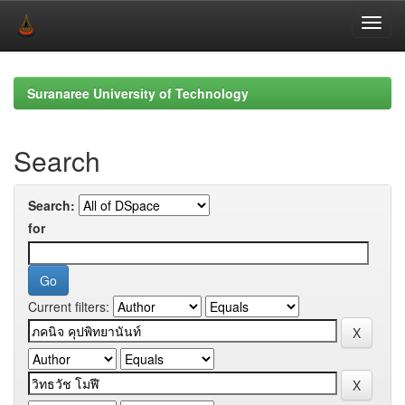
Skip
navigation
Suranaree University of Technology
Search
Search:
for
Current filters: