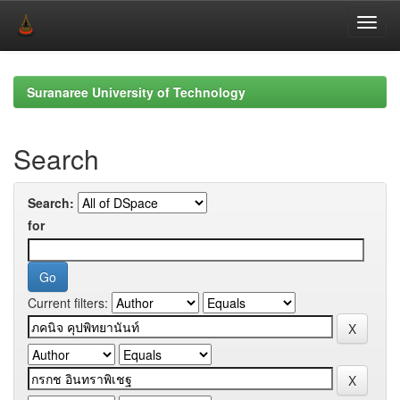
Skip
navigation
Suranaree University of Technology
Search
Search:
for
Current filters: