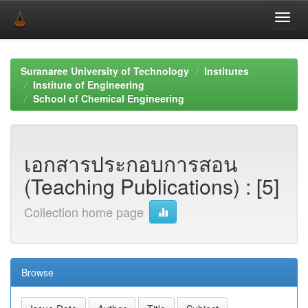
Skip
navigation
Suranaree University of Technology
Institutes
Institute of Engineering
School of Chemical Engineering
เอกสารประกอบการสอน
(Teaching Publications) : [5]
Collection home page
Browse