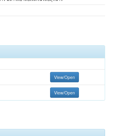
View/Open
View/Open