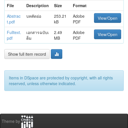
File
Description
Size
Format
Abstrac
บทคัดย่อ
253.21
Adobe
View/Open
t.pdf
kB
PDF
Fulltext.
เอกสารฉบับเ
2.49
Adobe
View/Open
pdf
ต็ม
MB
PDF
Show full item record
Items in DSpace are protected by copyright, with all rights
reserved, unless otherwise indicated.
Theme by