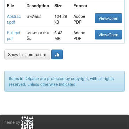
File
Description
Size
Format
Abstrac
บทคัดย่อ
124.29
Adobe
View/Open
t.pdf
kB
PDF
Fulltext.
เอกสารฉบับเ
6.43
Adobe
View/Open
pdf
ต็ม
MB
PDF
Show full item record
Items in DSpace are protected by copyright, with all rights
reserved, unless otherwise indicated.
Theme by