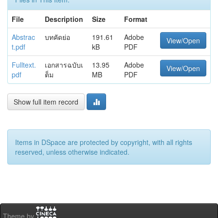
File
Description
Size
Format
Abstrac
บทคัดย่อ
191.61
Adobe
View/Open
t.pdf
kB
PDF
Fulltext.
เอกสารฉบับเ
13.95
Adobe
View/Open
pdf
ต็ม
MB
PDF
Show full item record
Items in DSpace are protected by copyright, with all rights
reserved, unless otherwise indicated.
Theme by