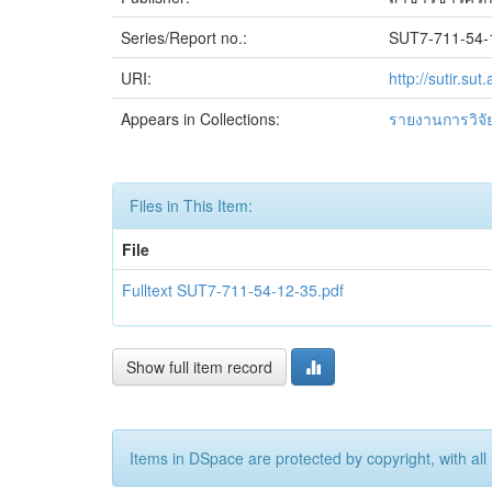
Series/Report no.:
SUT7-711-54-
URI:
http://sutir.s
Appears in Collections:
รายงานการวิจัย
Files in This Item:
File
Fulltext SUT7-711-54-12-35.pdf
Show full item record
Items in DSpace are protected by copyright, with all 