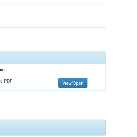
at
be PDF
View/Open