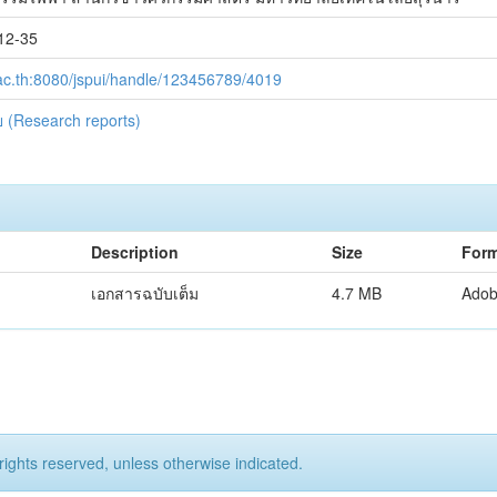
12-35
ut.ac.th:8080/jspui/handle/123456789/4019
 (Research reports)
Description
Size
Form
เอกสารฉบับเต็ม
4.7 MB
Ado
rights reserved, unless otherwise indicated.