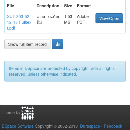
File
Description
Size
Format
SUT-303-52-
เอกสารฉบับเ
1.53
Adobe
View/Open
12-18-Fulltex
ต็ม
MB
PDF
t.pdf
Show full item record
Items in DSpace are protected by copyright, with all rights
reserved, unless otherwise indicated.
Theme by
DSpace Software
Copyright © 2002-2013
Duraspace
-
Feedback