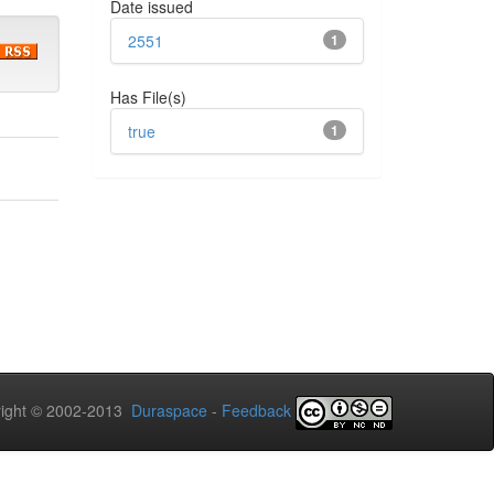
Date issued
2551
1
Has File(s)
true
1
ight © 2002-2013
Duraspace
-
Feedback