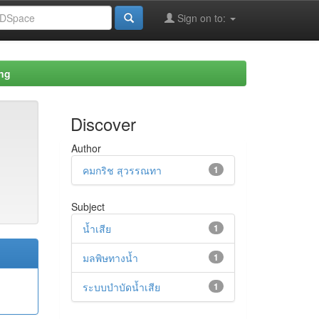
Sign on to:
ing
Discover
Author
คมกริช สุวรรณทา
1
Subject
น้ำเสีย
1
มลพิษทางน้ำ
1
ระบบบำบัดน้ำเสีย
1