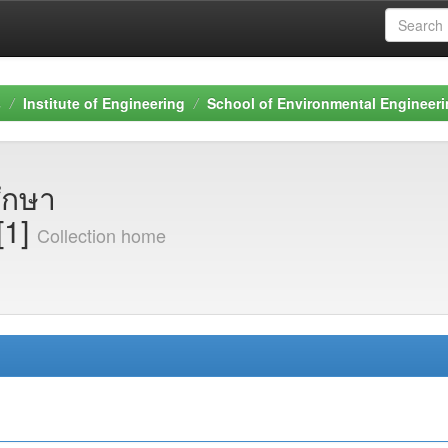
s
Institute of Engineering
School of Environmental Engineer
ึกษา
[1]
Collection home