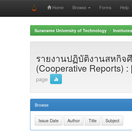
Home
Browse
Forms
Help
Skip
navigation
Suranaree University of Technology
Institute
รายงานปฏิบัติงานสหกิจศ
(Cooperative Reports) : 
page
Browse