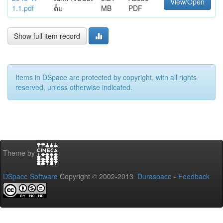
View/Open
1.1.pdf
ต็ม
MB
PDF
Show full item record
Items in DSpace are protected by copyright, with all rights
reserved, unless otherwise indicated.
Theme by
DSpace Software
Copyright © 2002-2013
Duraspace
-
Feedback