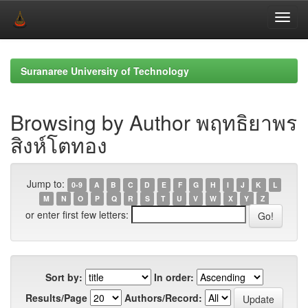
Skip
navigation
Suranaree University of Technology
Browsing by Author พฤทธิยาพร
สิงห์โตทอง
Jump to:
0-9
A
B
C
D
E
F
G
H
I
J
K
L
M
N
O
P
Q
R
S
T
U
V
W
X
Y
Z
or enter first few letters:
Sort by:
In order:
Results/Page
Authors/Record: