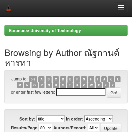
Skip
navigation
Suranaree University of Technology
Browsing by Author ณัฐกานต์
หารทา
Jump to:
0-9
A
B
C
D
E
F
G
H
I
J
K
L
M
N
O
P
Q
R
S
T
U
V
W
X
Y
Z
or enter first few letters:
Sort by:
In order:
Results/Page
Authors/Record: