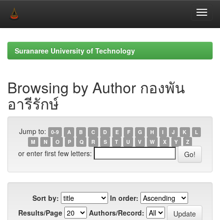
Skip
navigation
Suranaree University of Technology
Browsing by Author กองพัน
อารีรักษ์
Jump to:
0-9
A
B
C
D
E
F
G
H
I
J
K
L
M
N
O
P
Q
R
S
T
U
V
W
X
Y
Z
or enter first few letters:
Sort by:
In order:
Results/Page
Authors/Record: